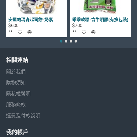
安堡帕瑪森起司餅-奶素
乖乖軟糖-含牛明膠(有換包裝)
$600
$700
相關連結
關於我們
購物須知
隱私權聲明
服務條款
運費及付款說明
我的帳戶