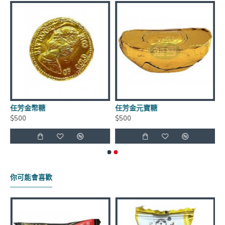
到貨日期：於出貨日後3日至7日
商品有效期限：客戶收到之商品距有效日期前90天以
上，(每批商品有效日期皆不同)
任芳金幣糖
任芳金元寶糖
$500
$500
運費優惠：滿5000元免運費 (不含貨到手續費),貨到手
續費另計60元~120元
保存方式：常溫
你可能會喜歡
官網商品圖片僅供參考依實際出貨商品為主