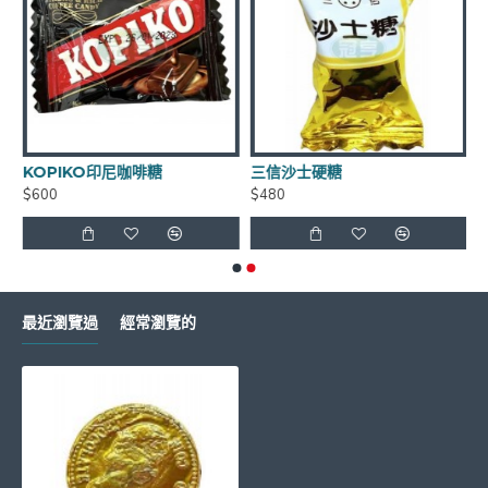
**年貨商品*節慶商品*海鮮食品*恕不退換貨
KOPIKO印尼咖啡糖
三信沙士硬糖
$600
$480
如有需要請LINE詢問有無庫存 LINE
ID:
@xat.0000138847.2k2
最近瀏覽過
經常瀏覽的
超商取貨每筆訂單~限重4.5公斤(長+寬+高<105cm)