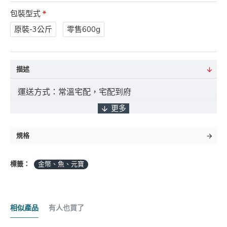
包裝型式
原裝-3公斤
零售600g
描述
運送方式：常溫宅配，宅配到府
付款方式：ATM轉帳 / 貨到付款 / 臨櫃匯款
規格
標籤：
金幣、魚、元寶
*採匯款付款之客戶，商品將於確認入帳後3
日內出貨，如遇缺貨將另行通知實際出貨日期。
相似產品
有人也買了
商品金額："未稅" 且不含 "運費" 及 "貨到手續費"