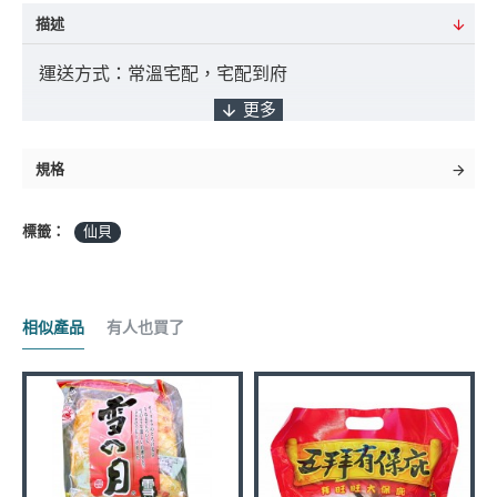
描述
運送方式：常溫宅配，宅配到府
付款方式：ATM轉帳 / 貨到付款 / 臨櫃匯款
規格
標籤：
仙貝
*採匯款付款之客戶，商品將於確認入帳後3
日內出貨，如遇缺貨將另行通知實際出貨日期。
相似產品
有人也買了
商品金額："未稅" 且不含 "運費" 及 "貨到手續費"
到貨日期：於出貨日後3日至7日