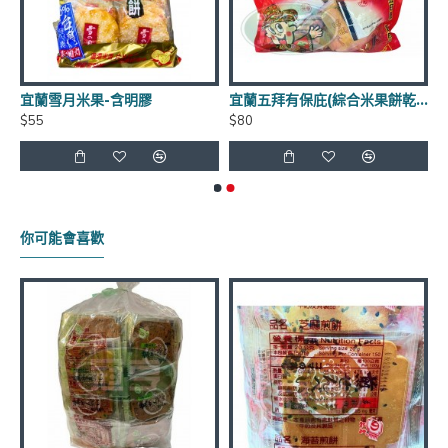
商品有效期限：客戶收到之商品距有效日期前90天以
上，(每批商品有效日期皆不同)
宜蘭雪月米果-含明膠
宜蘭五拜有保庇(綜合米果餅乾)(包)
$55
$80
運費優惠：滿5000元免運費 (不含貨到手續費),貨到手
續費另計60元~120元
保存方式：常溫
你可能會喜歡
官網商品圖片僅供參考依實際出貨商品為主
**年貨商品*節慶商品*海鮮食品*恕不退換貨