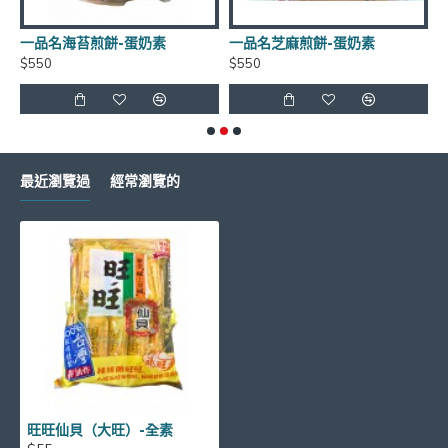
一品名海苔煎餅-蛋奶素
一品名芝麻煎餅-蛋奶素
$550
$550
$
如有需要請LINE詢問有無庫存 LINE
ID:
@xat.0000138847.2k2
最近瀏覽過
經常瀏覽的
超商取貨每筆訂單~限重4.5公斤(長+寬+高<105cm)
旺旺仙貝（大旺）-全素