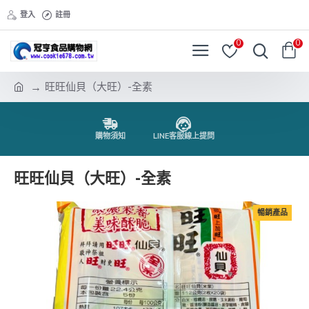
登入
註冊
0
0
旺旺仙貝（大旺）-全素
購物須知
LINE客服線上提問
旺旺仙貝（大旺）-全素
暢銷產品