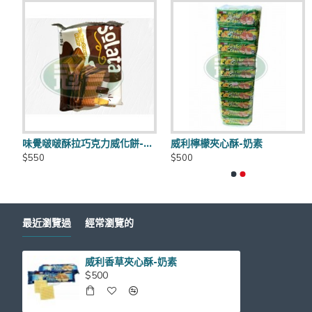
到貨日期：於出貨日後3日至7日
商品有效期限：客戶收到之商品距有效日期前90天以上，
素
味覺啵啵酥拉巧克力威化餅-奶素
威利檸檬夾心酥-奶素
運費優惠：滿5000元免運費 (不含貨到手續費),貨到手續
$550
$500
保存方式：常溫
最近瀏覽過
經常瀏覽的
威利香草夾心酥-奶素
官網商品圖片僅供參考依實際出貨商品為主
$500