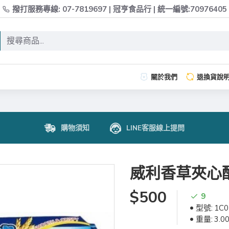
撥打服務專線: 07-7819697 | 冠亨食品行 | 統一編號:70976405
關於我們
退換貨說
購物須知
LINE客服線上提問
威利香草夾心
$500
9
型號:
1C0
重量:
3.0