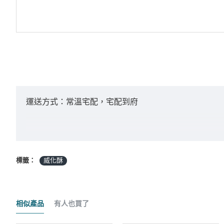
運送方式：常溫宅配，宅配到府
付款方式：ATM轉帳 / 貨到付款 / 臨櫃匯款
標籤：
威化酥
*採匯款付款之客戶，商品將於確認入帳後3日內
相似產品
有人也買了
商品金額："未稅" 且不含 "運費" 及 "貨到手續費"