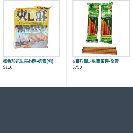
(每批商品有效日期皆不同)
盛香珍花生夾心酥-奶素(包)
600g味覺特級巧克力威化捲-奶素(包)
6臺斤御之味蔬菜棒-全素
費另計60元~120元
$110
$120
$750