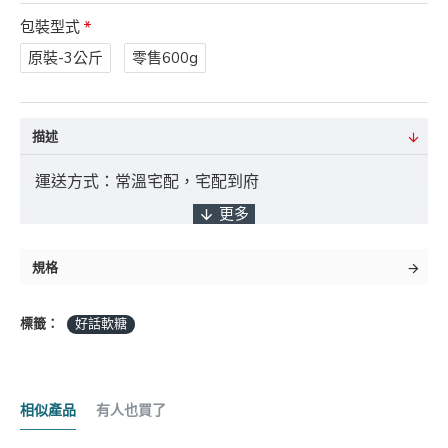
包裝型式
原裝-3公斤
零售600g
描述
運送方式：常溫宅配，宅配到府
付款方式：ATM轉帳 / 貨到付款 / 臨櫃匯款
規格
標籤：
好話軟糖
*採匯款付款之客戶，商品將於確認入帳後3日
內出貨，如遇缺貨將另行通知實際出貨日期。
相似產品
有人也買了
商品金額："未稅" 且不含 "運費" 及 "貨到手續費"