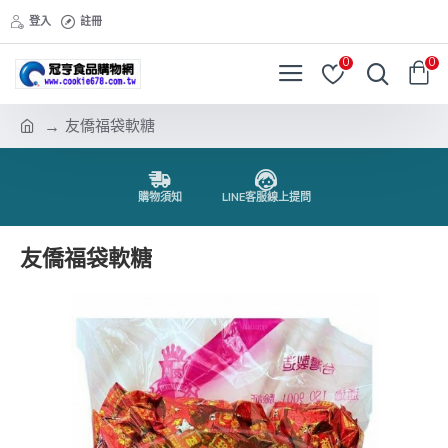
登入
註冊
0
0
友僑福袋軟糖
購物須知
LINE客服線上提問
友僑福袋軟糖