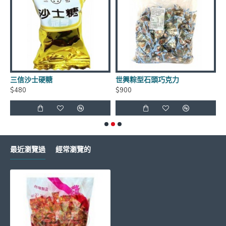
**年貨商品*節慶商品*海鮮食品*恕不退換貨
如有需要請LINE詢問有無庫存 LINE
三信沙士硬糖
世興粽型石頭巧克力
ID:
@xat.0000138847.2k2
$480
$900
$
超商取貨每筆訂單~限重4.5公斤(長+寬+高<105cm)
最近瀏覽過
經常瀏覽的