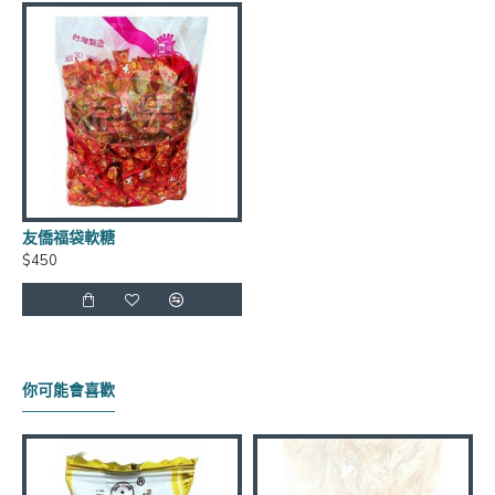
到貨日期：於出貨日後3日至7日
商品有效期限：客戶收到之商品距有效日期前90天以
上，(每批商品有效日期皆不同)
友僑福袋軟糖
$450
運費優惠：滿5000元免運費 (不含貨到手續費),貨到手
續費另計60元~120元
保存方式：常溫
你可能會喜歡
官網商品圖片僅供參考依實際出貨商品為主