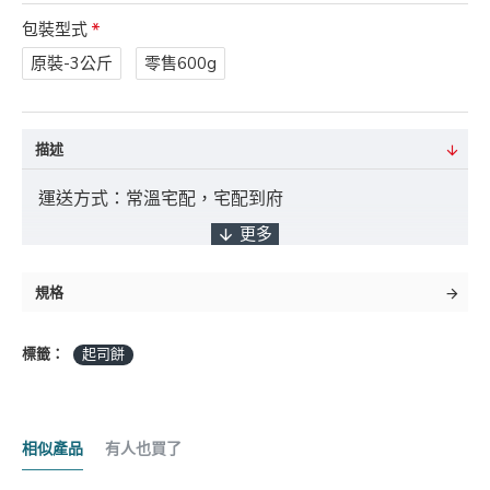
包裝型式
原裝-3公斤
零售600g
描述
運送方式：常溫宅配，宅配到府
付款方式：ATM轉帳 / 貨到付款 / 臨櫃匯款
規格
標籤：
起司餅
*採匯款付款之客戶，商品將於確認入帳後3
日內出貨，如遇缺貨將另行通知實際出貨日期。
相似產品
有人也買了
商品金額："未稅" 且不含 "運費" 及 "貨到手續費"