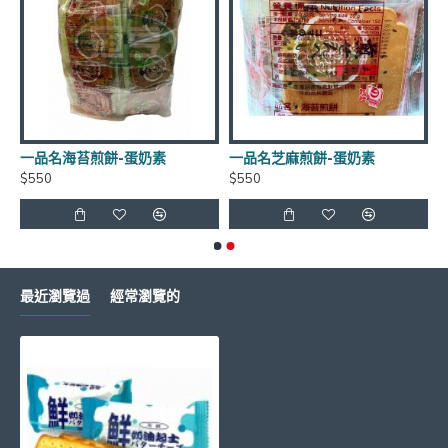
**年貨商品*節慶商品*海鮮食品*恕不退換貨
一品名海苔煎餅-蛋奶素
一品名芝麻煎餅-蛋奶素
$550
$550
如有需要請LINE詢問有無庫存 LINE
ID:
@xat.0000138847.2k2
最近瀏覽過
經常瀏覽的
超商取貨每筆訂單~限重4.5公斤(長+寬+高<105cm)