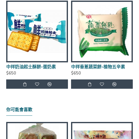
到貨日期：於出貨日後3日至7日
商品有效期限：客戶收到之商品距有效日期前90天以
上，(每批商品有效日期皆不同)
中祥奶油起士酥餅-蛋奶素
中祥香蔥蔬菜餅-植物五辛素
$650
$650
運費優惠：滿5000元免運費 (不含貨到手續費),貨到手
續費另計60元~120元
保存方式：常溫
你可能會喜歡
官網商品圖片僅供參考依實際出貨商品為主