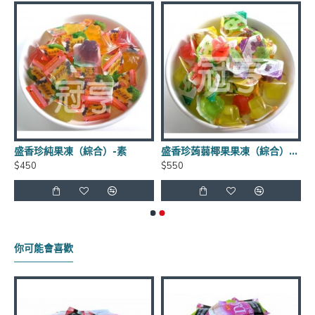
到貨日期：於出貨日後3日至7日
商品有效期限：客戶收到之商品距有效日期前90天以
上，(每批商品有效日期皆不同)
盛香珍純果凍（綜合）-素
盛香珍蒟蒻椰果果凍（綜合）-素
$450
$550
運費優惠：滿5000元免運費 (不含貨到手續費),貨到手
續費另計60元~120元
保存方式：常溫
你可能會喜歡
官網商品圖片僅供參考依實際出貨商品為主