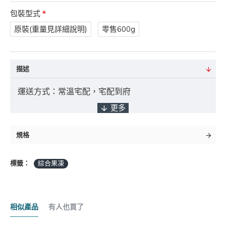
包裝型式
原裝(重量見詳細說明)
零售600g
描述
運送方式：常溫宅配，宅配到府
付款方式：ATM轉帳 / 貨到付款 / 臨櫃匯款
規格
標籤：
綜合果凍
*採匯款付款之客戶，商品將於確認入帳後3
日內出貨，如遇缺貨將另行通知實際出貨日期。
相似產品
有人也買了
商品金額："未稅" 且不含 "運費" 及 "貨到手續費"