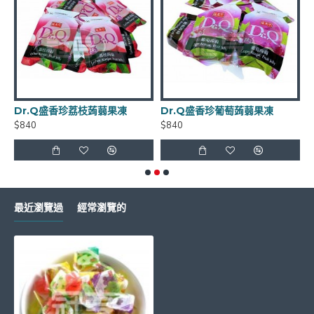
**年貨商品*節慶商品*海鮮食品*恕不退換貨
Dr.Q盛香珍荔枝蒟蒻果凍
Dr.Q盛香珍葡萄蒟蒻果凍
$840
$840
$
如有需要請LINE詢問有無庫存 LINE
ID:
@xat.0000138847.2k2
最近瀏覽過
經常瀏覽的
超商取貨每筆訂單~限重4.5公斤(長+寬+高<105cm)