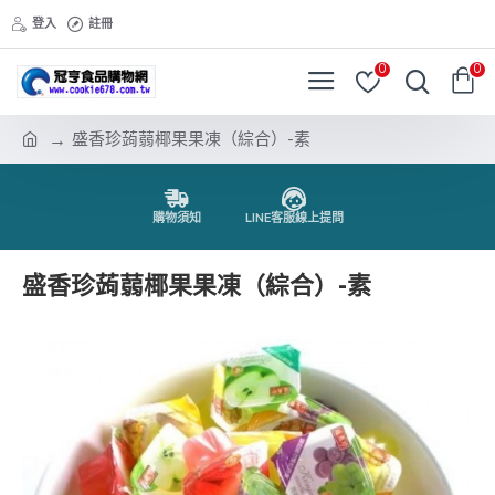
登入
註冊
0
0
盛香珍蒟蒻椰果果凍（綜合）-素
購物須知
LINE客服線上提問
盛香珍蒟蒻椰果果凍（綜合）-素