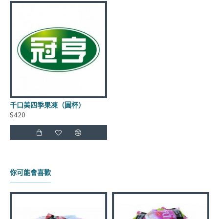
到貨日期：於出貨日後3日至7日
商品有效期限：客戶收到之商品距有效日期前90天以
上，(每批商品有效日期皆不同)
千口美四季果凍（圓杯）
$420
運費優惠：滿5000元免運費 (不含貨到手續費),貨到手
續費另計60元~120元
保存方式：常溫
你可能會喜歡
官網商品圖片僅供參考依實際出貨商品為主