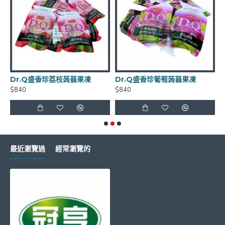
**年貨商品*節慶商品*海鮮食品*恕不退換貨
Dr.Q盛香珍荔枝蒟蒻果凍
Dr.Q盛香珍葡萄蒟蒻果凍
$840
$840
$
如有需要請LINE詢問有無庫存 LINE
ID:
@xat.0000138847.2k2
最近瀏覽過
經常瀏覽的
超商取貨每筆訂單~限重4.5公斤(長+寬+高<105cm)