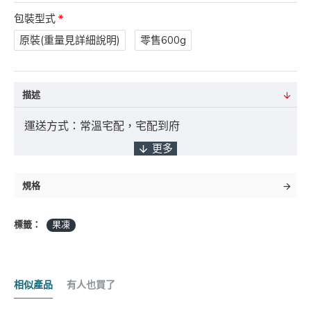
包裝型式
原裝(重量見詳細說明)
零售600g
描述
運送方式：常溫宅配，宅配到府
付款方式：ATM轉帳 / 貨到付款 / 臨櫃匯款
規格
標籤：
果凍
*採匯款付款之客戶，商品將於確認入帳後3
日內出貨，如遇缺貨將另行通知實際出貨日期。
相似產品
有人也買了
商品金額："未稅" 且不含 "運費" 及 "貨到手續費"