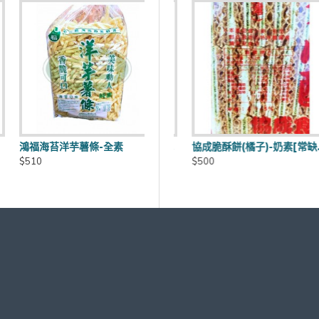
(每批商品有效日期皆不同)
鴻福海苔洋芋薯條-全素
子餅-蛋奶素[常缺貨下單前請先詢問]
協成脆酥餅(巧克力)-奶素[常缺貨下單前請先詢問]
協成脆酥餅(橘子)-奶素[常缺貨下單前請先詢問]
費另計60元~120元
$510
$500
$500