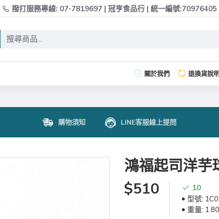
撥打服務專線: 07-7819697 | 冠亨食品行 | 統一編號:70976405
關於我們
退換貨說
購物須知
LINE客服線上提問
鴻福起司洋芋
$510
10
型號:
1C0
重量:
1.8