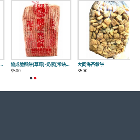
協成脆酥餅(草莓)-奶素[常缺貨下單前請先詢問]
大同海苔鬆餅
$500
$500