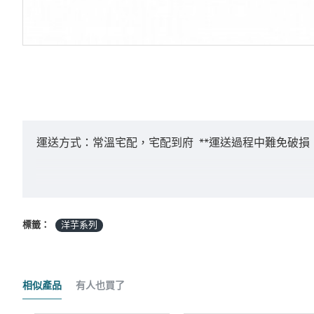
運送方式：常溫宅配，宅配到府 **運送過程中難免破損
付款方式：ATM轉帳 / 貨到付款 / 臨櫃匯款
標籤：
洋芋系列
*採匯款付款之客戶，商品將於確認入帳後3日內
相似產品
有人也買了
商品金額："未稅" 且不含 "運費" 及 "貨到手續費"