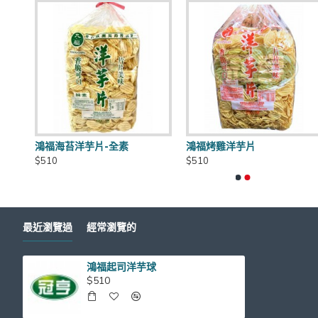
到貨日期：於出貨日後3日至7日
商品有效期限：客戶收到之商品距有效日期前90天以上，
鴻福海苔洋芋片-全素
鴻福烤雞洋芋片
五香玲瓏果
元香奶油格
運費優惠：滿5000元免運費 (不含貨到手續費),貨到手續
$510
$510
$500
$480
保存方式：常溫
最近瀏覽過
經常瀏覽的
鴻福起司洋芋球
官網商品圖片僅供參考依實際出貨商品為主
$510