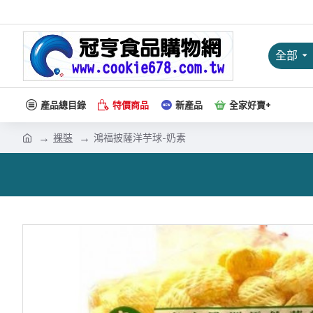
全部
產品總目錄
特價商品
新產品
全家好賣+
裸裝
鴻福披薩洋芋球-奶素