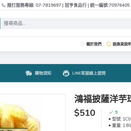
撥打服務專線: 07-7819697 | 冠亨食品行 | 統一編號:70976405
關於我們
退換貨說
購物須知
LINE客服線上提問
鴻福披薩洋芋
$510
9
型號:
1C0
重量:
1.8