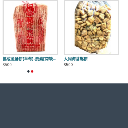
協成脆酥餅(草莓)-奶素[常缺貨下單前請先詢問]
大同海苔鬆餅
$500
$500