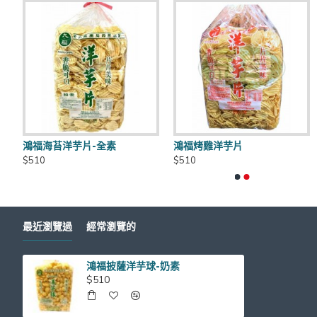
到貨日期：於出貨日後3日至7日
商品有效期限：客戶收到之商品距有效日期前90天以上，
鴻福海苔洋芋片-全素
鴻福烤雞洋芋片
五香玲瓏果
元香奶油格
運費優惠：滿5000元免運費 (不含貨到手續費),貨到手續
$510
$510
$500
$480
保存方式：常溫
最近瀏覽過
經常瀏覽的
鴻福披薩洋芋球-奶素
官網商品圖片僅供參考依實際出貨商品為主
$510