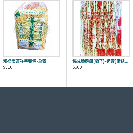
(每批商品有效日期皆不同)
鴻福海苔洋芋薯條-全素
子餅-蛋奶素[常缺貨下單前請先詢問]
協成脆酥餅(巧克力)-奶素[常缺貨下單前請先詢問]
協成脆酥餅(橘子)-奶素[常缺貨下單前請先詢問]
費另計60元~120元
$510
$500
$500