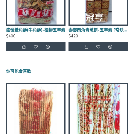
到貨日期：於出貨日後3日至7日
商品有效期限：客戶收到之商品距有效日期前90天以
盛發菱角酥(牛角酥)-植物五辛素
泰鄉四角青蔥餅-五辛素 [常缺貨下單前請先詢問]
上，(每批商品有效日期皆不同)
$400
$420
運費優惠：滿5000元免運費 (不含貨到手續費),貨到手
續費另計60元~120元
你可能會喜歡
保存方式：常溫
官網商品圖片僅供參考依實際出貨商品為主