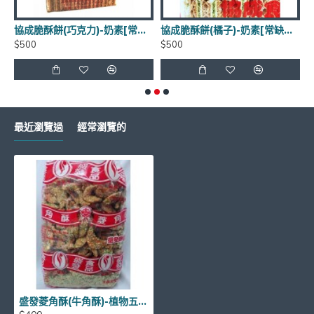
**年貨商品*節慶商品*海鮮食品*恕不退換貨
前請先詢問]
協成脆酥餅(巧克力)-奶素[常缺貨下單前請先詢問]
協成脆酥餅(橘子)-奶素[常缺貨下單前請先詢問]
$500
$500
$
如有需要請LINE詢問有無庫存 LINE
ID:
@xat.0000138847.2k2
最近瀏覽過
經常瀏覽的
超商取貨每筆訂單~限重4.5公斤(長+寬+高<105cm)
盛發菱角酥(牛角酥)-植物五辛素