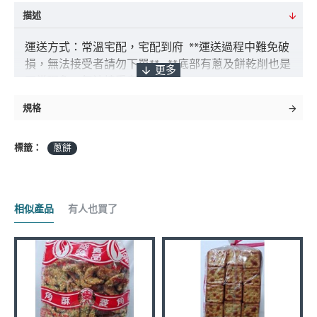
描述
運送方式：常溫宅配，宅配到府 **運送過程中難免破
損，無法接受者請勿下單** **底部有蔥及餅乾削也是
正常現象，無法接受者請勿下單**
規格
付款方式：ATM轉帳 / 貨到付款 / 臨櫃匯款
標籤：
蔥餅
*採匯款付款之客戶，商品將於確認入帳後3
日內出貨，如遇缺貨將另行通知實際出貨日期。
相似產品
有人也買了
商品金額："未稅" 且不含 "運費" 及 "貨到手續費"