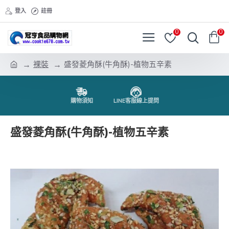
登入
註冊
0
0
裸裝
盛發菱角酥(牛角酥)-植物五辛素
購物須知
LINE客服線上提問
盛發菱角酥(牛角酥)-植物五辛素