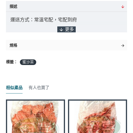
描述
運送方式：常溫宅配，宅配到府
付款方式：ATM轉帳 / 貨到付款 / 臨櫃匯款
規格
標籤：
蜜沙茶
*採匯款付款之客戶，商品將於確認入帳後3日
內出貨，如遇缺貨將另行通知實際出貨日期。
相似產品
有人也買了
商品金額："未稅" 且不含 "運費" 及 "貨到手續費"
到貨日期：於出貨日後3日至7日