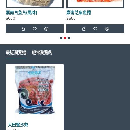
如有需要請LINE詢問有無庫存 LINE
嘉南白魚片(風味)
嘉南芝麻魚捲
ID:
@xat.0000138847.2k2
$600
$580
$
超商取貨每筆訂單~限重4.5公斤(長+寬+高<105cm)
最近瀏覽過
經常瀏覽的
大田蜜沙茶