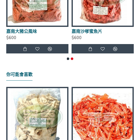
商品有效期限：客戶收到之商品距有效日期前90天以
上，(每批商品有效日期皆不同)
嘉南大豬公風味
嘉南沙嗲蜜魚片
$600
$600
運費優惠：滿5000元免運費 (不含貨到手續費),貨到手
續費另計60元~120元
保存方式：常溫
你可能會喜歡
官網商品圖片僅供參考依實際出貨商品為主
**年貨商品*節慶商品*海鮮食品*恕不退換貨