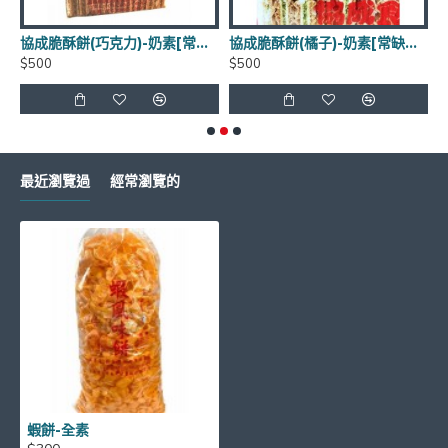
前請先詢問]
協成脆酥餅(巧克力)-奶素[常缺貨下單前請先詢問]
協成脆酥餅(橘子)-奶素[常缺貨下單前請先詢問]
$500
$500
$
如有需要請LINE詢問有無庫存 LINE
ID:
@xat.0000138847.2k2
最近瀏覽過
經常瀏覽的
超商取貨每筆訂單~限重4.5公斤(長+寬+高<105cm)
蝦餅-全素