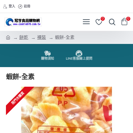
登入
註冊
0
0
餅乾
裸裝
蝦餅-全素
購物須知
LINE客服線上提問
蝦餅-全素
限門市購買