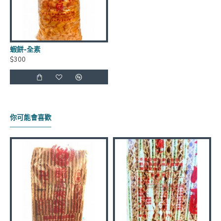
商品有效期限：客戶收到之商品距有效日期前90天以
上，(每批商品有效日期皆不同)
蝦餅-全素
$300
運費優惠：滿5000元免運費 (不含貨到手續費),貨到手
續費另計60元~120元
保存方式：常溫
你可能會喜歡
官網商品圖片僅供參考依實際出貨商品為主
**年貨商品*節慶商品*海鮮食品*恕不退換貨