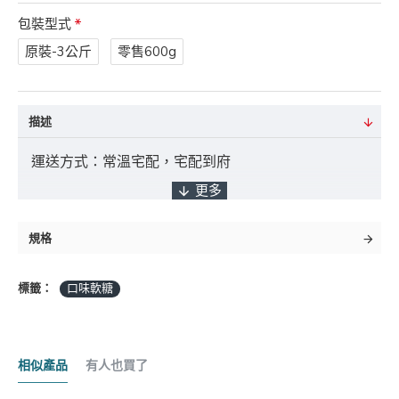
包裝型式
原裝-3公斤
零售600g
描述
運送方式：常溫宅配，宅配到府
付款方式：ATM轉帳 / 貨到付款 / 臨櫃匯款
規格
標籤：
口味軟糖
*採匯款付款之客戶，商品將於確認入帳後3日
內出貨，如遇缺貨將另行通知實際出貨日期。
相似產品
有人也買了
商品金額："未稅" 且不含 "運費" 及 "貨到手續費"