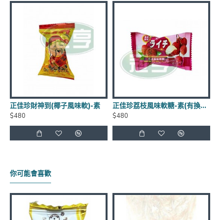
到貨日期：於出貨日後3日至7日
商品有效期限：客戶收到之商品距有效日期前90天以
上，(每批商品有效日期皆不同)
正佳珍財神到(椰子風味軟)-素
正佳珍荔枝風味軟糖-素(有換外包裝)
$480
$480
運費優惠：滿5000元免運費 (不含貨到手續費),貨到手
續費另計60元~120元
保存方式：常溫
你可能會喜歡
官網商品圖片僅供參考依實際出貨商品為主