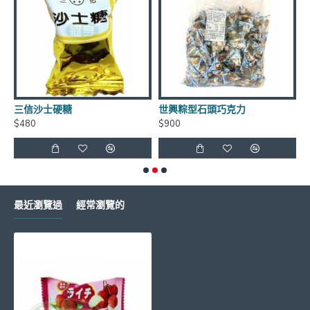
**年貨商品*節慶商品*海鮮食品*恕不退換貨
如有需要請LINE詢問有無庫存 LINE
三信沙士硬糖
世興粽型石頭巧克力
ID:
@xat.0000138847.2k2
$480
$900
$
超商取貨每筆訂單~限重4.5公斤(長+寬+高<105cm)
最近瀏覽過
經常瀏覽的