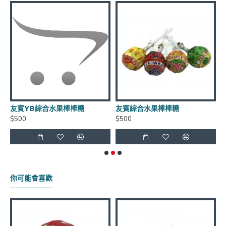
到貨日期：於出貨日後3日至7日
商品有效期限：客戶收到之商品距有效日期前90天以
上，(每批商品有效日期皆不同)
友賓YB綜合水果棒棒糖
友賓綜合水果棒棒糖
$500
$500
$
運費優惠：滿5000元免運費 (不含貨到手續費),貨到手
續費另計60元~120元
保存方式：常溫
你可能會喜歡
官網商品圖片僅供參考依實際出貨商品為主