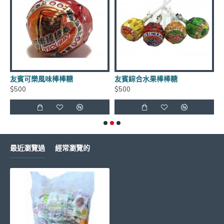
**年貨商品*節慶商品*海鮮食品*恕不退換貨
友賓可樂風味棒棒糖
友賓綜合水果棒棒糖
$500
$500
$
如有需要請LINE詢問有無庫存 LINE
ID:
@xat.0000138847.2k2
最近瀏覽過
經常瀏覽的
超商取貨每筆訂單~限重4.5公斤(長+寬+高<105cm)