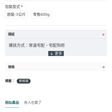
包裝型式
原裝-3公斤
零售600g
描述
運送方式：常溫宅配，宅配到府
付款方式：ATM轉帳 / 貨到付款 / 臨櫃匯款
規格
標籤：
棒棒糖
*採匯款付款之客戶，商品將於確認入帳後3
日內出貨，如遇缺貨將另行通知實際出貨日期。
相似產品
有人也買了
商品金額："未稅" 且不含 "運費" 及 "貨到手續費"