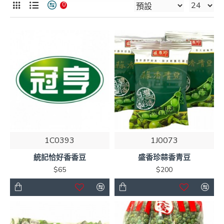
0
1C0393
1J0073
統記恰好香香豆
盛香珍蒜香青豆
$65
$200