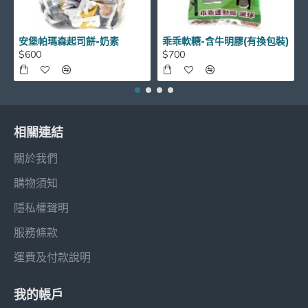
安堡帕瑪森起司餅-奶素
乖乖軟糖-含牛明膠(有換包裝)
$600
$700
相關連結
關於我們
購物須知
隱私權聲明
服務條款
運費及付款說明
我的帳戶