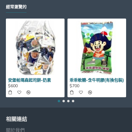
經常瀏覽的
安堡帕瑪森起司餅-奶素
乖乖軟糖-含牛明膠(有換包裝)
$600
$700
相關連結
關於我們