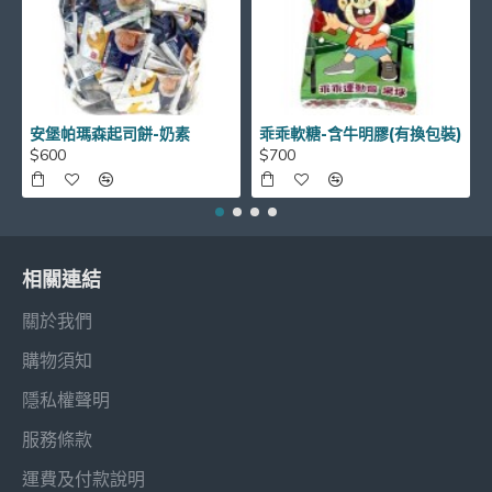
安堡帕瑪森起司餅-奶素
乖乖軟糖-含牛明膠(有換包裝)
$600
$700
相關連結
關於我們
購物須知
隱私權聲明
服務條款
運費及付款說明