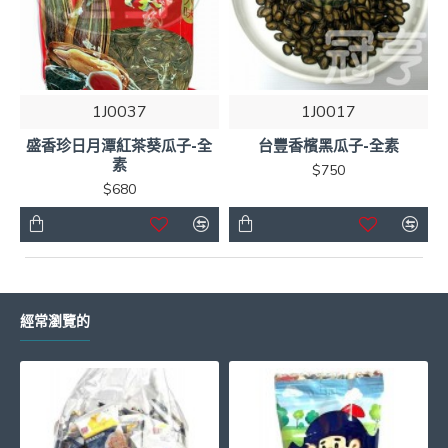
1J0037
1J0017
盛香珍日月潭紅茶葵瓜子-全
台豐香檳黑瓜子-全素
素
$750
$680
經常瀏覽的