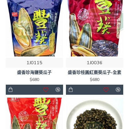
1J0115
1J0036
盛香珍海鹽葵瓜子
盛香珍桂圓紅棗葵瓜子-全素
$680
$680