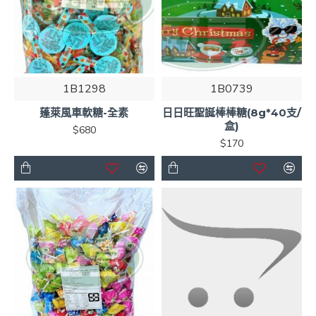
1B1298
1B0739
蓬萊風車軟糖-全素
日日旺聖誕棒棒糖(8g*40支/
盒)
$680
$170