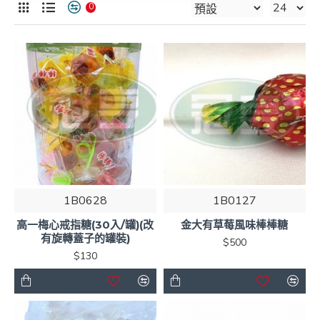
0
1B0628
1B0127
高一梅心戒指糖(30入/罐)(改
金大有草莓風味棒棒糖
有旋轉蓋子的罐裝)
$500
$130