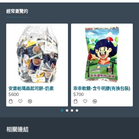
經常瀏覽的
安堡帕瑪森起司餅-奶素
乖乖軟糖-含牛明膠(有換包裝)
$600
$700
相關連結