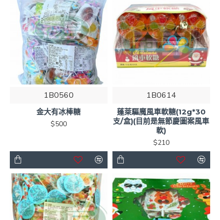
1B0560
1B0614
金大有冰棒糖
蓬萊驅魔風車軟糖(12g*30
支/盒)(目前是無節慶圖案風車
$500
軟)
$210