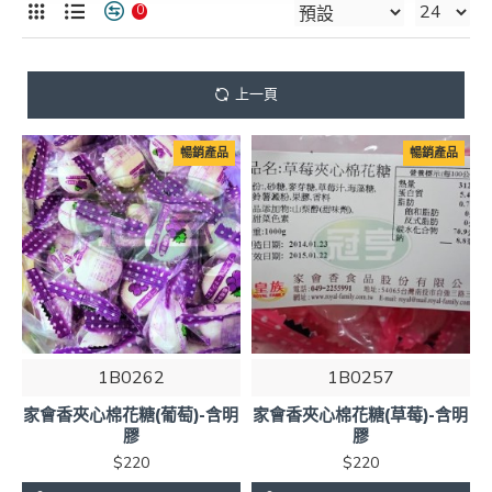
0
上一頁
暢銷產品
暢銷產品
1B0262
1B0257
家會香夾心棉花糖(葡萄)-含明
家會香夾心棉花糖(草莓)-含明
膠
膠
$220
$220