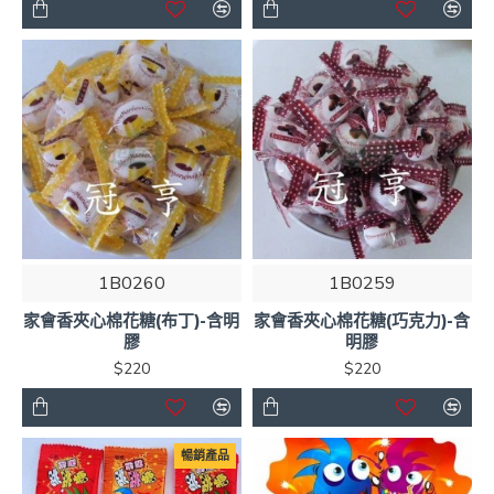
1B0260
1B0259
家會香夾心棉花糖(布丁)-含明
家會香夾心棉花糖(巧克力)-含
膠
明膠
$220
$220
暢銷產品