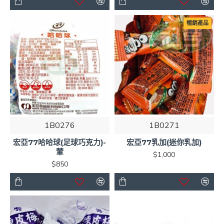
暢銷產品
1B0276
1B0271
宏亞77哈哈球(足球巧克力)-
宏亞77乳加(迷你乳加)
葷
$1,000
$850