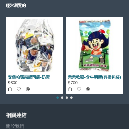
經常瀏覽的
安堡帕瑪森起司餅-奶素
乖乖軟糖-含牛明膠(有換包裝)
$600
$700
相關連結
關於我們