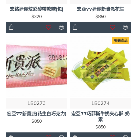
宏銘迷你炫彩酸帶軟糖(包)
宏亞77迷你新貴派花生
$320
$850
暢銷產品
1B0273
1B0274
宏亞77新貴派(花生白巧克力)
宏亞77巧菲斯牛奶夾心酥-奶
素
$850
$850