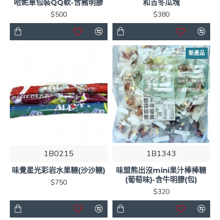
哈妮單包裝QQ軟-含豬明膠
和吉冬瓜塊
$500
$380
新產品
1B0215
1B1343
味覺星光彩岩水果糖(沙沙糖)
味盟熊出沒mini果汁棒棒糖
(葡萄味)-含牛明膠(包)
$750
$320