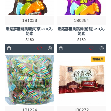
1B1038
1B0354
宏銘霹靂跳跳糖(可樂)-20入-
宏銘霹靂跳跳棒(葡萄)-20入-
奶素
奶素
$180
$180
暢銷產品
1B1224
1B0272