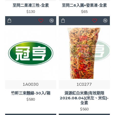
至岡二果凍三牲-全素
至岡二6入圓+發果凍-全素
$130
$65
1A0030
1C0277
竹軒三束麵線-30入/箱
淵源紅白米棗(有效期限
2026.08.04)(米左、米佐)-
$580
全素
$560