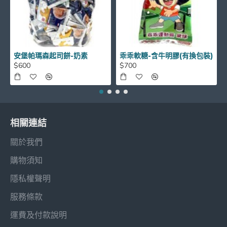
安堡帕瑪森起司餅-奶素
乖乖軟糖-含牛明膠(有換包裝)
$600
$700
相關連結
關於我們
購物須知
隱私權聲明
服務條款
運費及付款說明