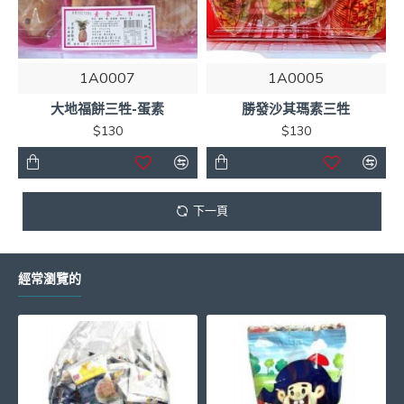
1A0007
1A0005
大地福餅三牲-蛋素
勝發沙其瑪素三牲
$130
$130
下一頁
經常瀏覽的