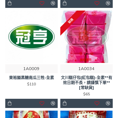
缺貨
1A0009
1A0034
東裕謚黑糖南瓜三牲-全素
文川糕仔包(紅包糕)-全素**有
效日期不長，請謹慎下單**
$110
[常缺貨]
$65